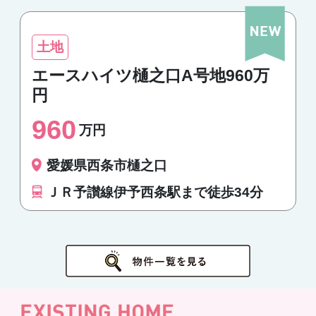
土地
エースハイツ樋之口A号地960万
円
960
万円
愛媛県西条市樋之口
ＪＲ予讃線伊予西条駅まで徒歩34分