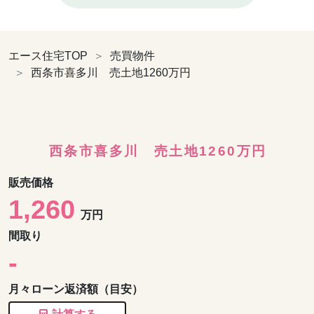
エース住宅TOP
売買物件
西条市喜多川 売土地1260万円
西条市喜多川 売土地1260万円
販売
価格
1,260
万円
間取
り
-
月々ローン
返済額（目安）