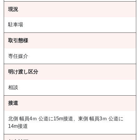
現況
駐車場
取引態様
専任媒介
明け渡し区分
相談
接道
北側 幅員4ｍ 公道に15m接道、東側 幅員3ｍ 公道に
14m接道