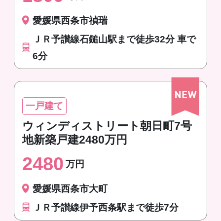
愛媛県西条市禎瑞
ＪＲ予讃線石鎚山駅まで徒歩32分 車で
6分
一戸建て
ウィンディストリート朝日町7号
地新築戸建2480万円
2480
万円
愛媛県西条市大町
ＪＲ予讃線伊予西条駅まで徒歩7分