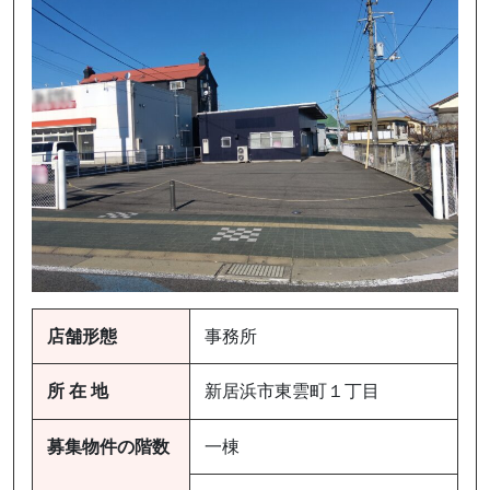
店舗形態
事務所
所 在 地
新居浜市東雲町１丁目
募集物件の階数
一棟