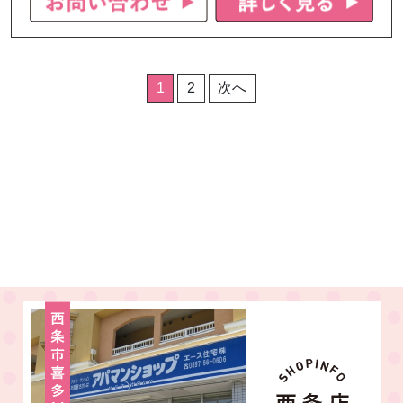
投
1
2
次へ
稿
の
ペ
ー
ジ
送
り