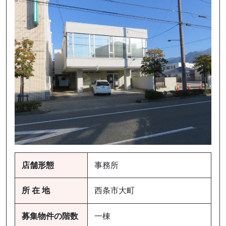
店舗形態
事務所
所 在 地
西条市大町
募集物件の階数
一棟