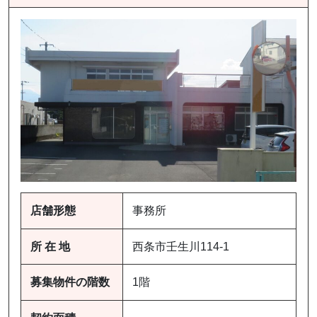
店舗形態
事務所
所 在 地
西条市壬生川114-1
募集物件の階数
1階