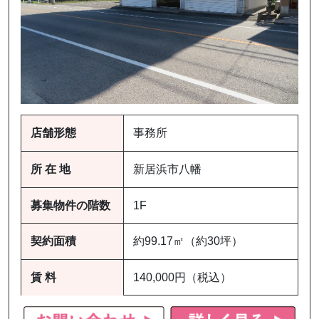
店舗形態
事務所
所 在 地
新居浜市八幡
募集物件の階数
1F
契約面積
約99.17㎡（約30坪）
賃 料
140,000円（税込）