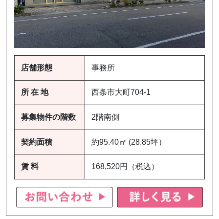
店舗形態
事務所
所 在 地
西条市大町704-1
募集物件の階数
2階南側
契約面積
約95.40㎡ (28.85坪）
賃 料
168,520円（税込）