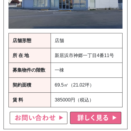
店舗形態
店舗
所 在 地
新居浜市神郷一丁目4番11号
募集物件の階数
一棟
契約面積
69.5㎡（21.02坪）
賃 料
385000円（税込）