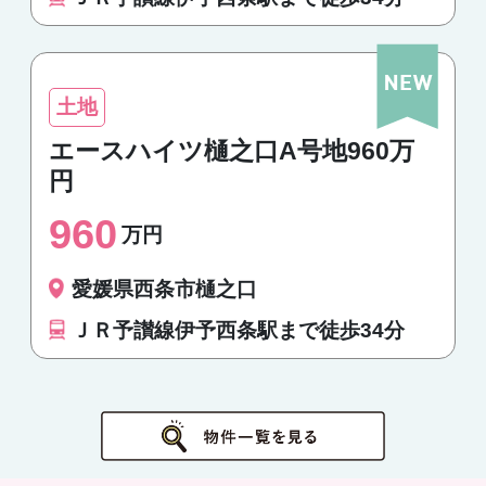
土地
エースハイツ樋之口A号地960万
円
960
万円
愛媛県西条市樋之口
ＪＲ予讃線伊予西条駅まで徒歩34分