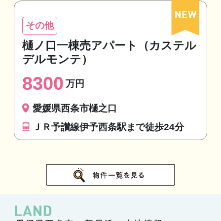
その他
樋ノ口一棟売アパート（カステル
デルモンテ）
8300
万円
愛媛県西条市樋之口
ＪＲ予讃線伊予西条駅まで徒歩24分