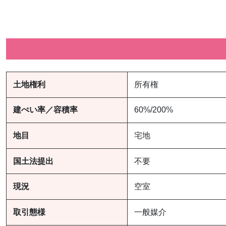
土地権利
所有権
建ぺい率／容積率
60%/200%
地目
宅地
国土法提出
不要
現況
空室
取引態様
一般媒介