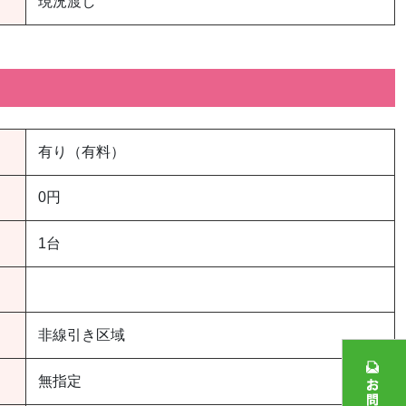
現況渡し
有り（有料）
0円
1台
非線引き区域
無指定