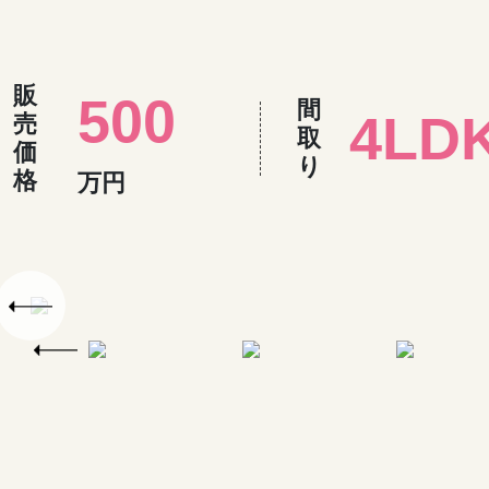
販
500
間
4LD
売
取
価
り
格
万円