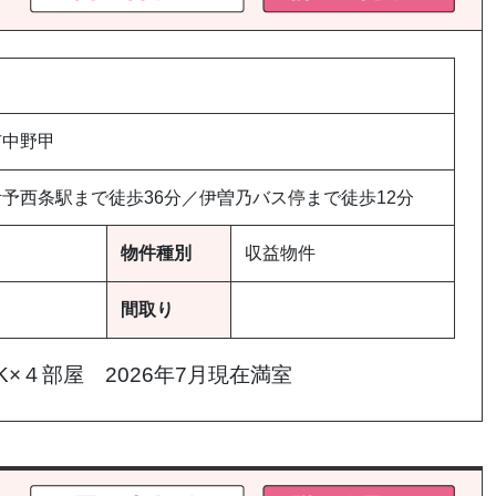
ジ
送
り
市中野甲
予西条駅まで徒歩36分／伊曽乃バス停まで徒歩12分
物件種別
収益物件
間取り
K×４部屋 2026年7月現在満室