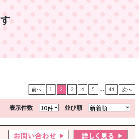
探す
投
前へ
1
2
3
4
5
…
44
次へ
稿
表示件数
並び順
の
ペ
ー