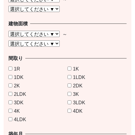
建物面積
間取り
1R
1K
1DK
1LDK
2K
2DK
2LDK
3K
3DK
3LDK
4K
4DK
4LDK
築年月