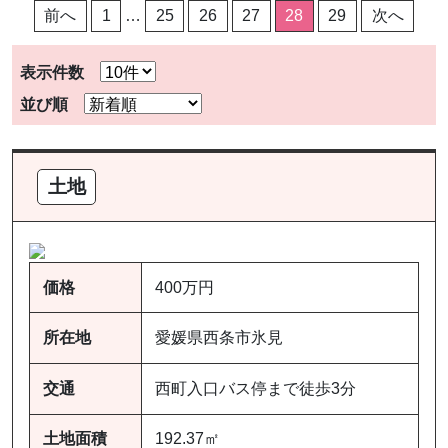
投
前へ
1
…
25
26
27
28
29
次へ
稿
の
表示件数
ペ
並び順
ー
ジ
土地
送
り
価格
400万円
所在地
愛媛県西条市氷見
交通
西町入口バス停まで徒歩3分
土地面積
192.37㎡