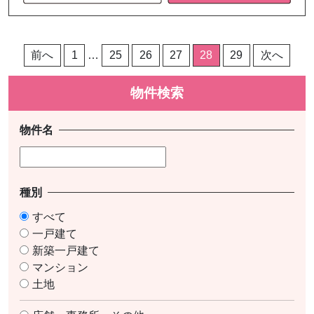
投
前へ
1
…
25
26
27
28
29
次へ
稿
物件検索
の
ペ
物件名
ー
ジ
送
種別
り
すべて
一戸建て
新築一戸建て
マンション
土地