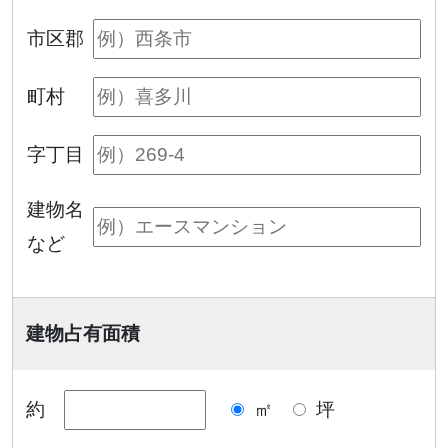
市区郡
町村
字丁目
建物名
など
建物占有面積
約
㎡
坪