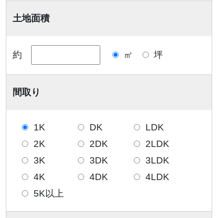
土地面積
約
㎡
坪
間取り
1K
DK
LDK
2K
2DK
2LDK
3K
3DK
3LDK
4K
4DK
4LDK
5K以上